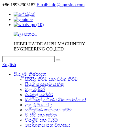
+86 18932905187
Email: info@apmsino.com
HEBEI HAIDE AUPU MACHINERY
ENGINEERING CO.,LTD
English
සියලුම නිෂ්පාදන
පිරිසිදු කිරීම සහ වර්ග කිරීම
සියුම් සැකසුම් යන්ත්‍ර
තල මැෂින්
රටකජු යන්ත්ර
ඔප්ටිකල් වර්ණ වර්ග කරන්නන්
ඇසුරුම් යන්ත්‍ර
සම්පූර්ණ ශාක සහ රේඛා
මැසීම සහ කමත
වියළීම සහ බැදීම
සෝපානය සහ වාහකය