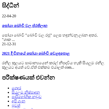
සිද්ධීන්
22-04-20
සෝයා බෝංචි වල ප්රතිලාභ
සෝයා බෝංචි "බෝංචි වල රජු" ලෙස හඳුන්වනු ලබන අතර,
"ශාක ...
21-12-31
2021 දී චීනයේ සෝයා බෝංචි වෙළඳපොළ
රනිල කුලයට සාමාන්‍යයෙන් කරල් නිපදවිය හැකි සියලුම රනිල
කුලයට අයත් වේ.ඒත් එක්කම එයාලත් com...
පරීක්ෂණයක් එවන්න
ගෙදර
සියලුම නිෂ්පාදන
පාරිභෝගික නඩුව
අපි ගැන
පුවත්