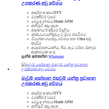
උපකරණ අඩු වේගය
ආදර්ශ අංකය:
DTY
වගකීම්:
2 වසර
වෙළඳ නාමය:
Haide APM
අභිරුචි කළ:
ඇත
ආදානය:
3 අදියර විදුලිය
කාර්යය:
යන්ත්‍රවලට ද්‍රව්‍ය එසවීමට
විශේෂාංගය:
අඩු වේගය සහ Ultra අඩු
කැඩීම
අයදුම්පත:
ධාන්ය, බීජ, ඇට වර්ග, ඕනෑම
ආකාරයක අංශු
දැන්ම අමතන්න
Whatsapp
බෑවුම් සෝපාන එසවුම් යන්ත්‍ර ප්‍රවාහන
උපකරණ අඩු වේගය
ආදර්ශ අංකය:
DTY
වගකීම්:
2 වසර
වෙළඳ නාමය:
Haide APM
අභිරුචි කළ:
ඇත