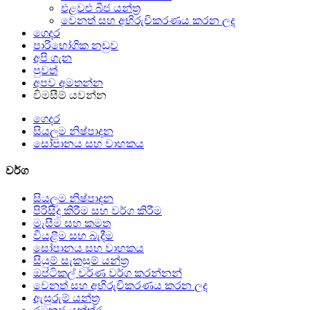
එළවළු බීජ යන්ත්‍ර
වෙනත් සහ අභිරුචිකරණය කරන ලද
ගෙදර
පාරිභෝගික නඩුව
අපි ගැන
පුවත්
අපව අමතන්න
විමසීම් යවන්න
ගෙදර
සියලුම නිෂ්පාදන
සෝපානය සහ වාහකය
වර්ග
සියලුම නිෂ්පාදන
පිරිසිදු කිරීම සහ වර්ග කිරීම
මැසීම සහ කමත
වියළීම සහ බැදීම
සෝපානය සහ වාහකය
සියුම් සැකසුම් යන්ත්‍ර
ඔප්ටිකල් වර්ණ වර්ග කරන්නන්
වෙනත් සහ අභිරුචිකරණය කරන ලද
ඇසුරුම් යන්ත්‍ර