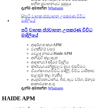
සහිත ප්‍රවාහනයට සුදුසුය
දැන්ම අමතන්න
Whatsapp
පටි වාහක ප්රවාහන උපකරණ විවිධ
මාදිලියේ
ආදර්ශ අංකය:
APM
වගකීම්:
2 වසර
වෙළඳ නාමය:
Haide APM
අභිරුචි කළ:
ඇත
ආදානය:
3 අදියර විදුලිය
කාර්යය:
යන්ත්‍රවලට ද්‍රව්‍ය එසවීමට
විශේෂාංගය:
විවිධ මාදිලි, විවිධ ධාරිතාව
සැලසුම් කළ හැකිය
අයදුම්පත:
ධාන්ය, බීජ, ඇට වර්ග, ඕනෑම
ආකාරයක අංශු
දැන්ම අමතන්න
Whatsapp
HAIDE APM