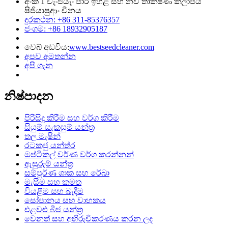
අංක 1 චැංජියැං පාර ඉහළ සහ නව තාක්ෂණ කලාපය
ෂිජියාෂුආං චීනය
දුරකථන: +86 311-85376357
ජංගම: +86 18932905187
වෙබ් අඩවිය:
www.bestseedcleaner.com
අපව අමතන්න
අපි ගැන
නිෂ්පාදන
පිරිසිදු කිරීම සහ වර්ග කිරීම
සියුම් සැකසුම් යන්ත්‍ර
තල මැෂින්
රටකජු යන්ත්ර
ඔප්ටිකල් වර්ණ වර්ග කරන්නන්
ඇසුරුම් යන්ත්‍ර
සම්පූර්ණ ශාක සහ රේඛා
මැසීම සහ කමත
වියළීම සහ බැදීම
සෝපානය සහ වාහකය
එළවළු බීජ යන්ත්‍ර
වෙනත් සහ අභිරුචිකරණය කරන ලද