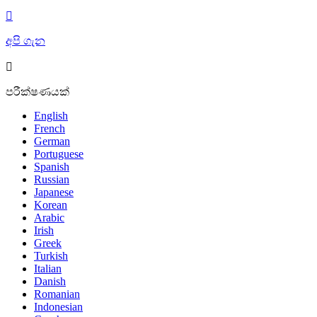

අපි ගැන

පරීක්ෂණයක්
English
French
German
Portuguese
Spanish
Russian
Japanese
Korean
Arabic
Irish
Greek
Turkish
Italian
Danish
Romanian
Indonesian