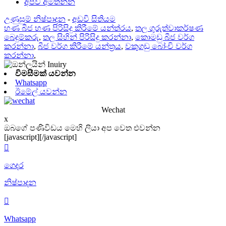
අපව අමතන්න
උණුසුම් නිෂ්පාදන
-
අඩවි සිතියම
හණ බීජ හණ පිරිසිදු කිරීමේ යන්ත්රය
,
තල ගුරුත්වාකර්ෂණ
බෙදුම්කරු
,
තල සිහින් පිරිසිදු කරන්නා
,
කොමඩු බීජ වර්ග
කරන්නා
,
බීජ වර්ග කිරීමේ යන්ත්‍රය
,
වකුගඩු බෝංචි වර්ග
කරන්නා
,
විමසීමක් යවන්න
Whatsapp
ඊමේල් යවන්න
Wechat
x
ඔබගේ පණිවිඩය මෙහි ලියා අප වෙත එවන්න
[javascript]
[/javascript]

ගෙදර
නිෂ්පාදන

Whatsapp