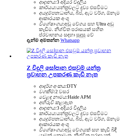
ආදානය:
3 අදියර විදුලිය
කාර්යය:
යන්ත්‍රවලට ද්‍රව්‍ය එසවීමට
අයදුම්පත:
ධාන්ය, බීජ, ඇට වර්ග, ඕනෑම
ආකාරයක අංශු
විශේෂාංගය:
අඩු වේගය සහ Ultra අඩු
කැඩීම. නිශ්චිත පරාසයක් සහිත
ප්රවාහනය සඳහා සුදුසු වේ
දැන්ම අමතන්න
Whatsapp
Z විදුලි සෝපාන එසවුම් යන්ත්‍ර
ප්‍රවාහන උපකරණ කැඩී නැත
ආදර්ශ අංකය:
DTY
වගකීම්:
2 වසර
වෙළඳ නාමය:
Haide APM
අභිරුචි කළ:
ඇත
ආදානය:
3 අදියර විදුලිය
කාර්යය:
යන්ත්‍රවලට ද්‍රව්‍ය එසවීමට
අයදුම්පත:
ධාන්ය, බීජ, ඇට වර්ග, ඕනෑම
ආකාරයක අංශු
විශේෂාංගය:
අඩු වේගයක් සහ කැඩී බිඳී
යාමක් නොමැත. නිශ්චිත පරාසයක්