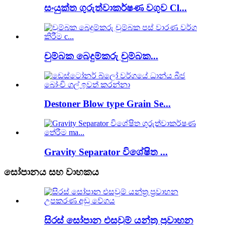
සංයුක්ත ගුරුත්වාකර්ෂණ වගුව Cl...
චුම්බක බෙදුම්කරු චුම්බක...
Destoner Blow type Grain Se...
Gravity Separator විශේෂිත ...
සෝපානය සහ වාහකය
සිරස් සෝපාන එසවුම් යන්ත්‍ර ප්‍රවාහන